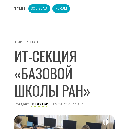
ТЕМЫ:
SODISLAB
FORUM
1 МИН. ЧИТАТЬ
ИТ-СЕКЦИЯ
«БАЗОВОЙ
ШКОЛЫ РАН»
Создано:
SODIS Lab
— 09.04.2026 2:48:14