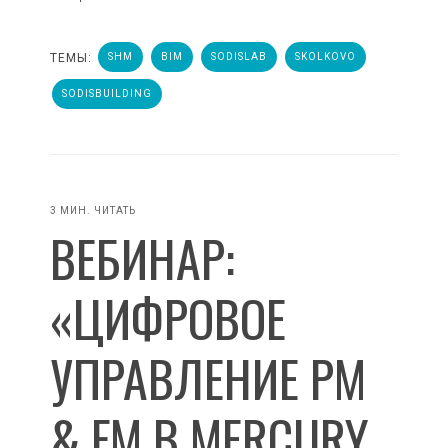
ТЕМЫ:
SHM
BIM
SODISLAB
SKOLKOVO
SODISBUILDING
3 МИН. ЧИТАТЬ
ВЕБИНАР:
«ЦИФРОВОЕ
УПРАВЛЕНИЕ PM
& FM В MERCURY