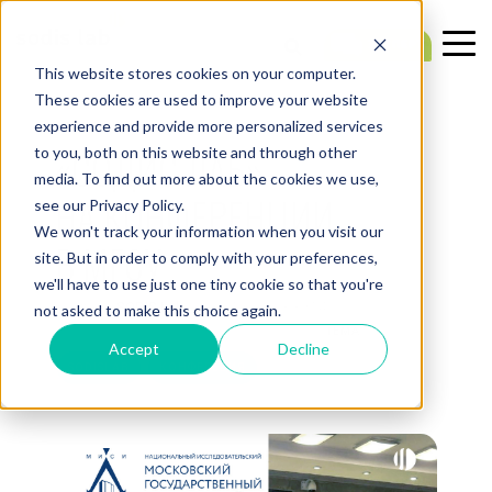
This website stores cookies on your computer.
These cookies are used to improve your website
experience and provide more personalized services
1 МИН. ЧИТАТЬ
«СОДИС ЛАБ»
to you, both on this website and through other
media. To find out more about the cookies we use,
НА КОНФЕРЕНЦИИ
see our Privacy Policy.
We won't track your information when you visit our
В МГСУ
site. But in order to comply with your preferences,
we'll have to use just one tiny cookie so that you're
Создано:
SODIS Lab
— 03.04.2026 23:39:54
not asked to make this choice again.
ТЕМА:
Accept
Decline
SODISLAB
КОНФЕРЕЦИЯ