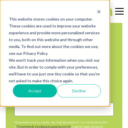
This website stores cookies on your computer.
These cookies are used to improve your website
experience and provide more personalized services
НОВОСТИ
to you, both on this website and through other
media. To find out more about the cookies we use,
see our Privacy Policy.
События, анонсы, профессиональные
We won't track your information when you visit our
достижения
site. But in order to comply with your preferences,
Подпишитесь,
we'll have to use just one tiny cookie so that you're
not asked to make this choice again.
чтобы получать обновления
Accept
Decline
EMAIL
*
Нажимая кнопку ниже, вы подтверждаете, что ознакомились
с
Политикой конфиденциальности
и даёте своё согласие