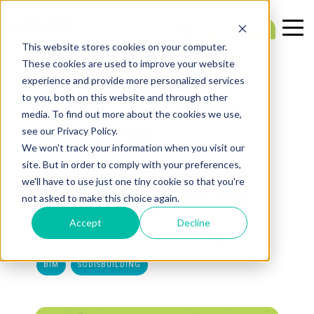
This website stores cookies on your computer.
These cookies are used to improve your website
experience and provide more personalized services
2 МИН. ЧИТАТЬ
«СОДИС ЛАБ» И LARIX
to you, both on this website and through other
media. To find out more about the cookies we use,
ЗАВЕРШИЛИ
see our Privacy Policy.
We won't track your information when you visit our
ИНТЕГРАЦИЮ СВОИХ
site. But in order to comply with your preferences,
we'll have to use just one tiny cookie so that you're
РЕШЕНИЙ НА БАЗЕ BIM
not asked to make this choice again.
Accept
Decline
Создано:
SODIS Lab
— 09.06.2025 10:52:18
ТЕМА:
BIM
SODISBUILDING