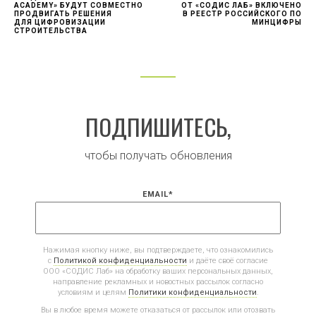
ACADEMY» БУДУТ СОВМЕСТНО
ОТ «СОДИС ЛАБ» ВКЛЮЧЕНО
ПРОДВИГАТЬ РЕШЕНИЯ
В РЕЕСТР РОССИЙСКОГО ПО
ДЛЯ ЦИФРОВИЗАЦИИ
МИНЦИФРЫ
СТРОИТЕЛЬСТВА
ПОДПИШИТЕСЬ,
чтобы получать обновления
EMAIL
*
Нажимая кнопку ниже, вы подтверждаете, что ознакомились
с
Политикой конфиденциальности
и даёте своё согласие
ООО «СОДИС Лаб» на обработку ваших персональных данных,
направление рекламных и новостных рассылок согласно
условиям и целям
Политики конфиденциальности
.
Вы в любое время можете отказаться от рассылок или отозвать