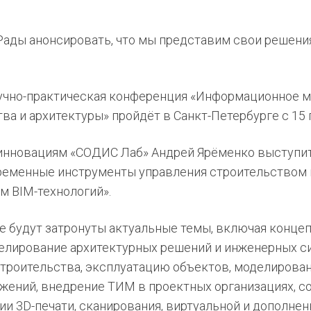
Рады анонсировать, что мы представим свои решени
аучно-практическая конференция «Информационное 
ва и архитектуры» пройдёт в Санкт-Петербурге с 15 п
инновациям «СОДИС Лаб» Андрей Ярёменко выступи
временные инструменты управления строительством 
м BIM-технологий».
е будут затронуты актуальные темы, включая конце
лирование архитектурных решений и инженерных си
строительства, эксплуатацию объектов, моделирова
ужений, внедрение ТИМ в проектных организациях, 
ии 3D-печати, сканирования, виртуальной и дополнен