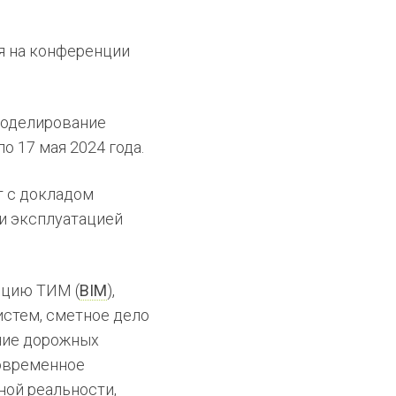
я на конференции
моделирование
о 17 мая 2024 года.
т с докладом
и эксплуатацией
пцию ТИМ (
BIM
),
стем, сметное дело
ние дорожных
современное
ной реальности,