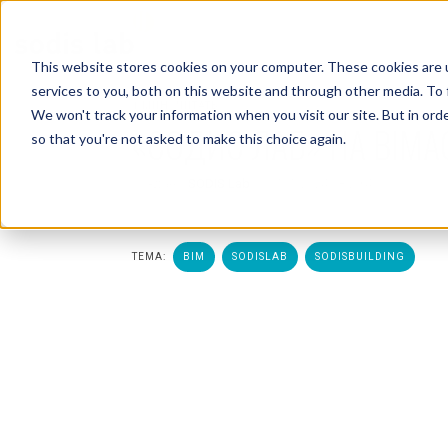
This website stores cookies on your computer. These cookies are 
services to you, both on this website and through other media. To 
1 МИН. ЧИТАТЬ
We won't track your information when you visit our site. But in orde
«СОДИС ЛАБ» НА BIMA
so that you're not asked to make this choice again.
Создано:
SODIS Lab
— 07.05.2024 18:29:40
ТЕМА:
BIM
SODISLAB
SODISBUILDING