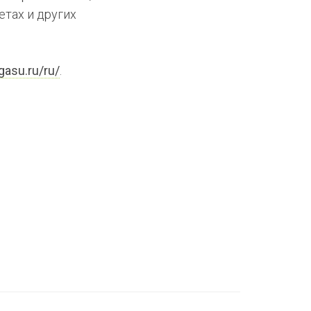
етах и других
gasu.ru/ru/
.