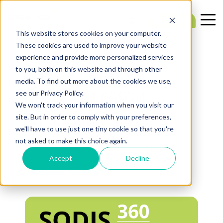
This website stores cookies on your computer.
These cookies are used to improve your website
experience and provide more personalized services
1 МИН. ЧИТАТЬ
НОВЫЙ ПОРТАЛ
to you, both on this website and through other
media. To find out more about the cookies we use,
ОБРАТНОЙ СВЯЗИ
see our Privacy Policy.
We won't track your information when you visit our
SODIS 360
site. But in order to comply with your preferences,
we'll have to use just one tiny cookie so that you're
Создано:
SODIS Lab
— 15.05.2026 23:19:13
not asked to make this choice again.
ТЕМА:
Accept
Decline
SODISLAB
SODIS 360