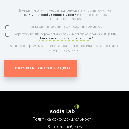
Нажимая кнопку ниже, вы подтверждаете, что ознакомились
с
Политикой конфиденциальности
и даёте своё согласие
ООО «СОДИС Лаб» на:
направление рекламных и новостных рассылок;
обработку ваших персональных данных согласно условиям и целям
*
Политики конфиденциальности
.
Вы в любое время можете отказаться от рассылок или отозвать согласие
на обработку данных.
Политика конфиденциальности
© СОДИС Лаб,
2026