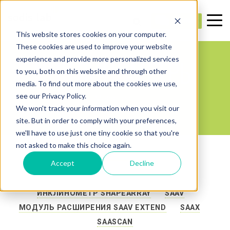
This website stores cookies on your computer.
These cookies are used to improve your website
ИНКЛИНОМЕТРЫ
experience and provide more personalized services
to you, both on this website and through other
media. To find out more about the cookies we use,
see our Privacy Policy.
Measurand
We won't track your information when you visit our
site. But in order to comply with your preferences,
we'll have to use just one tiny cookie so that you're
not asked to make this choice again.
Accept
Decline
ИНКЛИНОМЕТР SHAPEARRAY
- || -
SAAV
- ||
-
МОДУЛЬ РАСШИРЕНИЯ SAAV EXTEND
- || -
SAAX
- || -
SAASCAN